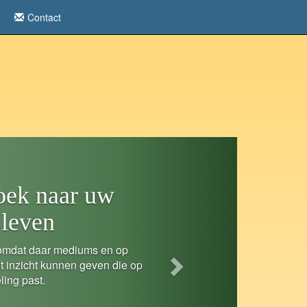
Contact
Next
zoek naar uw
 leven
, omdat daar mediums en op
et inzicht kunnen geven die op
ling past.