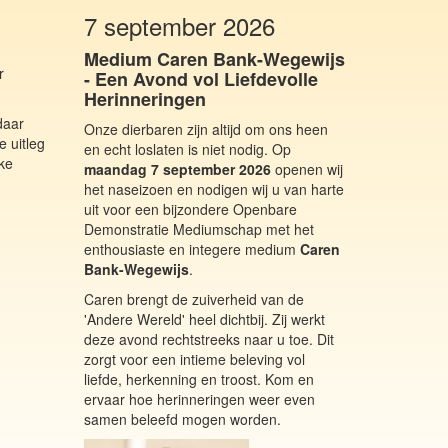
7 september 2026
Medium Caren Bank-Wegewijs
r
- Een Avond vol Liefdevolle
Herinneringen
daar
Onze dierbaren zijn altijd om ons heen
 uitleg
en echt loslaten is niet nodig. Op
jke
maandag 7 september 2026
openen wij
het naseizoen en nodigen wij u van harte
uit voor een bijzondere Openbare
Demonstratie Mediumschap met het
enthousiaste en integere medium
Caren
Bank-Wegewijs
.
Caren brengt de zuiverheid van de
'Andere Wereld' heel dichtbij. Zij werkt
deze avond rechtstreeks naar u toe. Dit
zorgt voor een intieme beleving vol
liefde, herkenning en troost. Kom en
ervaar hoe herinneringen weer even
samen beleefd mogen worden.